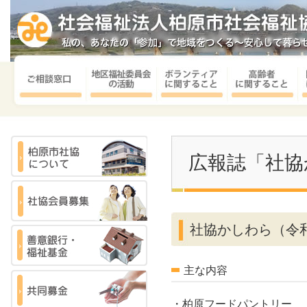
広報誌「社協
社協かしわら（令和
主な内容
・柏原フードパントリー 