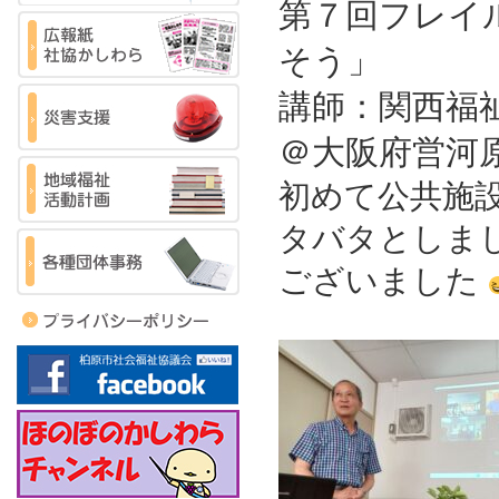
第７回フレイ
そう」
講師：関西福
＠大阪府営河
初めて公共施
タバタとしま
ございました