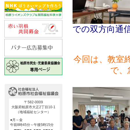
での双方向通
今回は、教室
で、
次回も
〒582-0009
大阪府柏原市大正2丁目10-1
（地域福祉センター）
●月～金
午前8時45分～午後5時15分