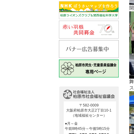
開
舞
ス
〒582-0009
大阪府柏原市大正2丁目10-1
（地域福祉センター）
●月～金
午前8時45分～午後5時15分