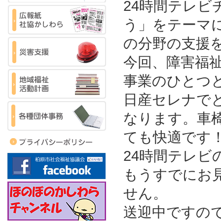
24時間テレ
う」をテーマ
の分野の支援
今回、障害福祉
事業のひとつ
日産セレナで
なります。車
ても快適です
24時間テレ
もうすでにお
せん。
送迎中ですの