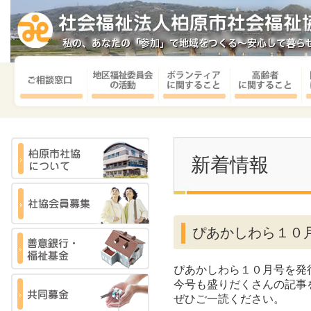
新着情報
ぴあかしわら１０
ぴあかしわら１０月号を発
今号も盛りだくさんの記事
ぜひご一読ください。