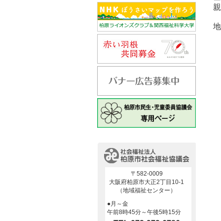
親
地
〒582-0009
大阪府柏原市大正2丁目10-1
（地域福祉センター）
●月～金
午前8時45分～午後5時15分