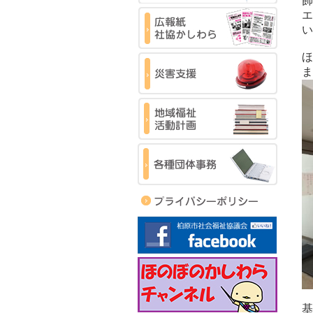
飾
エ
い
ほ
ま
基