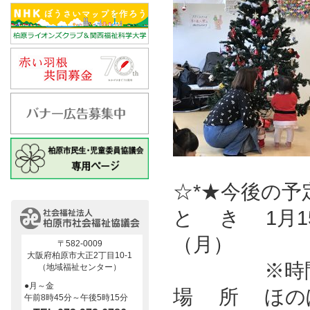
☆*★今後の予
と き 1月15
（月）
〒582-0009
大阪府柏原市大正2丁目10-1
※時間帯は全
（地域福祉センター）
●月～金
場 所 ほの
午前8時45分～午後5時15分