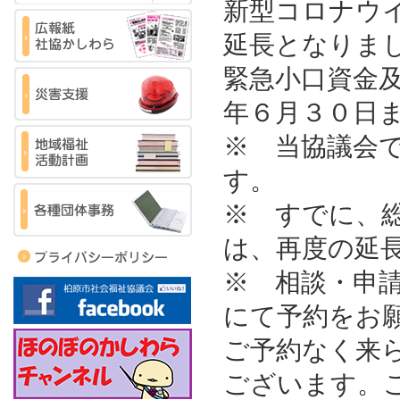
新型コロナウ
延長となりま
緊急小口資金
年６月３０日
※ 当協議会
す。
※ すでに、
は、再度の延
※ 相談・申
にて予約をお
ご予約なく来
ございます。