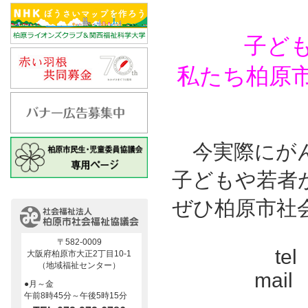
子ど
私たち柏原
今実際にがん
子どもや若者
ぜひ柏原市社
〒582-0009
tel 
大阪府柏原市大正2丁目10-1
（地域福祉センター）
mail houk
●月～金
午前8時45分～午後5時15分