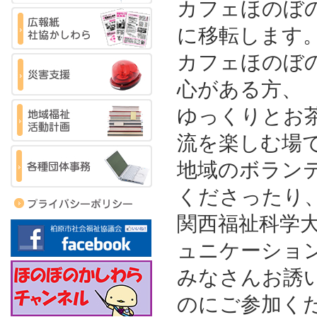
カフェほのぼの
に移転します
カフェほのぼ
心がある方、
ゆっくりとお
流を楽しむ場
地域のボラン
くださったり
関西福祉科学
ュニケーショ
みなさんお誘
のにご参加く