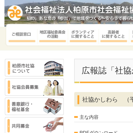
広報誌「社協
社協かしわら （平
主な内容
PDFダウンロード