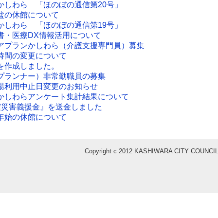
かしわら 「ほのぼの通信第20号」
盆の休館について
かしわら 「ほのぼの通信第19号」
書・医療DX情報活用について
アプランかしわら（介護支援専門員）募集
時間の変更について
を作成しました。
プランナー）非常勤職員の募集
湯利用中止日変更のお知らせ
かしわらアンケート集計結果について
震災害義援金』を送金しました
年始の休館について
Copyright c 2012 KASHIWARA CITY COUNCIL 